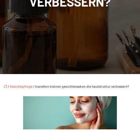
VERBESSERN?
/
Gesichtspflege
/ Inwiefern können gesichtsmasken die hautstruktur verbessern?